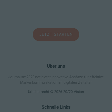
Holen Sie sich Ihre maßgeschneiderte Marketinglösung
heute!
Kontaktieren Sie uns und bringen Sie Ihre Marke auf die
nächste Stufe.
JETZT STARTEN
Über uns
Journalism2020.net bietet innovative Ansätze für effektive
Markenkommunikation im digitalen Zeitalter.
Urheberrecht © 2026 20/20 Vision
Schnelle Links