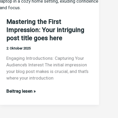
Strategien
Mastering the First
Impression: Your intriguing
post title goes here
2. Oktober 2025
Engaging Introductions: Capturing Your
Audience’s Interest The initial impression
your blog post makes is crucial, and that’s
where your introduction
Mastering
Beitrag lesen »
the
First
Impression:
Your