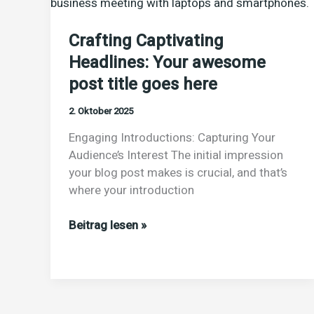
journalism2020.net
Crafting Captivating
Headlines: Your awesome
post title goes here
2. Oktober 2025
Engaging Introductions: Capturing Your
Audience’s Interest The initial impression
your blog post makes is crucial, and that’s
where your introduction
Crafting
Beitrag lesen »
Captivating
Headlines:
Your
awesome
post