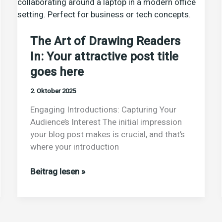
zeigt
wie
The Art of Drawing Readers
In: Your attractive post title
goes here
2. Oktober 2025
Engaging Introductions: Capturing Your
Audience’s Interest The initial impression
your blog post makes is crucial, and that’s
where your introduction
The
Beitrag lesen »
Art
of
Drawing
Readers